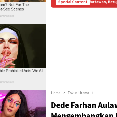
BBM Subsidi Aniaya Wartawan, Berujung Laporan di Mapolda Jambi
Special Content
Home
Fokus Utama
Dede Farhan Aulaw
Mengembangkan Po