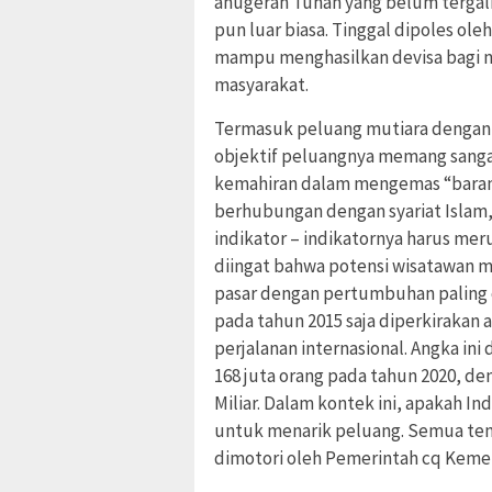
anugerah Tuhan yang belum tergali
pun luar biasa. Tinggal dipoles 
mampu menghasilkan devisa bagi n
masyarakat.
Termasuk peluang mutiara dengan k
objektif peluangnya memang sangat 
kemahiran dalam mengemas “barang j
berhubungan dengan syariat Islam
indikator – indikatornya harus mer
diingat bahwa potensi wisatawan m
pasar dengan pertumbuhan paling c
pada tahun 2015 saja diperkirakan
perjalanan internasional. Angka in
168 juta orang pada tahun 2020, d
Miliar. Dalam kontek ini, apakah 
untuk menarik peluang. Semua tent
dimotori oleh Pemerintah cq Kement