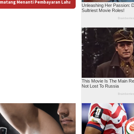
han: Antara Dugaan Konspirasi dan Bayang-Bayang “Makelar Ber