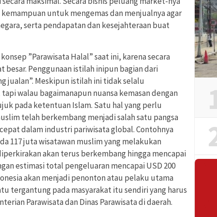
 secara maksimal. Secara bisnis peluang market-nya
oleh kemampuan untuk mengemas dan menjualnya agar
egara, serta pendapatan dan kesejahteraan buat
onsep ”Parawisata Halal” saat ini, karena secara
besar. Penggunaan istilah inipun bagian dari
ualan”. Meskipun istilah ini tidak selalu
, tapi walau bagaimanapun nuansa kemasan dengan
ujuk pada ketentuan Islam. Satu hal yang perlu
uslim telah berkembang menjadi salah satu pangsa
epat dalam industri pariwisata global. Contohnya
 ada 117 juta wisatawan muslim yang melakukan
i diperkirakan akan terus berkembang hingga mencapai
engan estimasi total pengeluaran mencapai USD 200
Indonesia akan menjadi penonton atau pelaku utama
u tergantung pada masyarakat itu sendiri yang harus
erian Parawisata dan Dinas Parawisata di daerah.