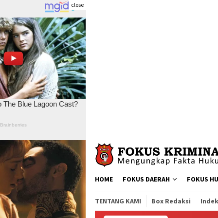
close
Skip
to
content
HOME
FOKUS DAERAH
FOKUS H
TENTANG KAMI
Box Redaksi
Indek