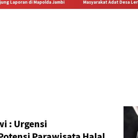
Masyarakat Adat Desa Lermatang Menanti Pembayaran La
i : Urgensi
tensi Parawisata Halal