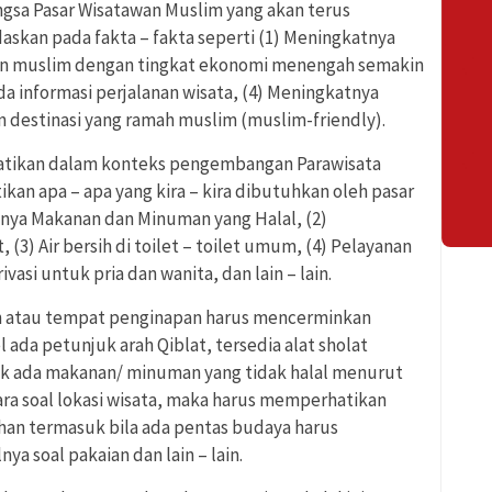
ngsa Pasar Wisatawan Muslim yang akan terus
askan pada fakta – fakta seperti (1) Meningkatnya
gan muslim dengan tingkat ekonomi menengah semakin
a informasi perjalanan wisata, (4) Meningkatnya
n destinasi yang ramah muslim (muslim-friendly).
rhatikan dalam konteks pengembangan Parawisata
kan apa – apa yang kira – kira dibutuhkan oleh pasar
ianya Makanan dan Minuman yang Halal, (2)
, (3) Air bersih di toilet – toilet umum, (4) Pelayanan
asi untuk pria dan wanita, dan lain – lain.
men atau tempat penginapan harus mencerminkan
l ada petunjuk arah Qiblat, tersedia alat sholat
idak ada makanan/ minuman yang tidak halal menurut
bicara soal lokasi wisata, maka harus memperhatikan
han termasuk bila ada pentas budaya harus
a soal pakaian dan lain – lain.