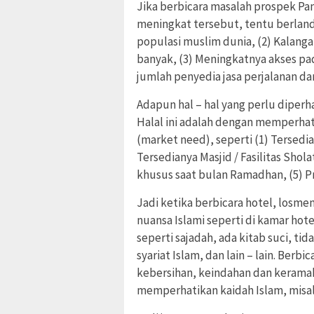
Jika berbicara masalah prospek Pa
meningkat tersebut, tentu berland
populasi muslim dunia, (2) Kalan
banyak, (3) Meningkatnya akses pad
jumlah penyedia jasa perjalanan da
Adapun hal – hal yang perlu dipe
Halal ini adalah dengan memperhati
(market need), seperti (1) Tersed
Tersedianya Masjid / Fasilitas Sholat
khusus saat bulan Ramadhan, (5) Priv
Jadi ketika berbicara hotel, los
nuansa Islami seperti di kamar hote
seperti sajadah, ada kitab suci, t
syariat Islam, dan lain – lain. Ber
kebersihan, keindahan dan kerama
memperhatikan kaidah Islam, misalny