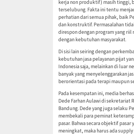
kerja non produktif) masih tingg
terselubung. Fakta ini tentu menja
perhatian dari semua pihak, baik P
dan konstruktif. Permasalahan tidak
direspon dengan program yang riil
dengan kebutuhan masyarakat.
Di sisi lain seiring dengan perke
kebutuhan jasa pelayanan pijat yan
Indonesia saja, melainkan di luar 
banyak yang menyelenggarakan jasa 
berorientasi pada terapi maupun se
Pada kesempatan ini, media berhasi
Dede Farhan Aulawi di sekretariat R
Bandung. Dede yang juga selaku P
membekali para peminat keterampil
pasar. Bahwa secara objektif pasar
meningkat, maka harus ada supply