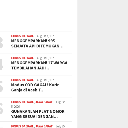
3
FOKUS DAERAH.
August 7, 2026
MENGGEMPARKAN! 995
SENJATA API DITEMUKAN…
4
FOKUS DAERAH.
August 6, 2026
MENGGEMPARKAN! 17 WARGA
TEMBILAHAN JADI …
5
FOKUS DAERAH.
August 6, 2026
Modus COD GAGAL! Kurir
Ganja di Aceh T…
6
FOKUS DAERAH.
,
JAWA BARAT
August
5, 2026
GUNAKANLAH PLAT NOMOR
YANG SESUAI DENGAN…
FOKUS DAERAH.
,
JAWA BARAT
July 25,