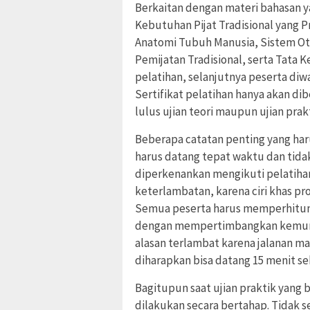
Berkaitan dengan materi bahasan ya
Kebutuhan Pijat Tradisional yang Pro
Anatomi Tubuh Manusia, Sistem Oto
Pemijatan Tradisional, serta Tata K
pelatihan, selanjutnya peserta di
Sertifikat pelatihan hanya akan dib
lulus ujian teori maupun ujian pr
Beberapa catatan penting yang haru
harus datang tepat waktu dan tidak
diperkenankan mengikuti pelatihan
keterlambatan, karena ciri khas p
Semua peserta harus memperhitung
dengan mempertimbangkan kemungki
alasan terlambat karena jalanan ma
diharapkan bisa datang 15 menit se
Bagitupun saat ujian praktik yang
dilakukan secara bertahap. Tidak se