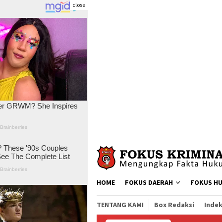
close
Skip
to
content
HOME
FOKUS DAERAH
FOKUS H
TENTANG KAMI
Box Redaksi
Indek