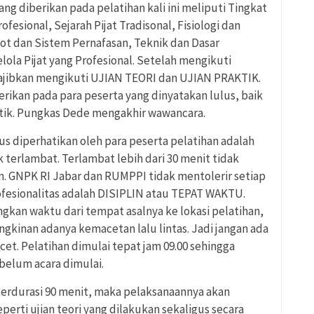
ng diberikan pada pelatihan kali ini meliputi Tingkat
fesional, Sejarah Pijat Tradisonal, Fisiologi dan
t dan Sistem Pernafasan, Teknik dan Dasar
elola Pijat yang Profesional. Setelah mengikuti
wajibkan mengikuti UJIAN TEORI dan UJIAN PRAKTIK.
erikan pada para peserta yang dinyatakan lulus, baik
aktik. Pungkas Dede mengakhir wawancara.
s diperhatikan oleh para peserta pelatihan adalah
 terlambat. Terlambat lebih dari 30 menit tidak
. GNPK RI Jabar dan RUMPPI tidak mentolerir setiap
rofesionalitas adalah DISIPLIN atau TEPAT WAKTU.
kan waktu dari tempat asalnya ke lokasi pelatihan,
nan adanya kemacetan lalu lintas. Jadi jangan ada
cet. Pelatihan dimulai tepat jam 09.00 sehingga
belum acara dimulai.
 berdurasi 90 menit, maka pelaksanaannya akan
perti ujian teori yang dilakukan sekaligus secara