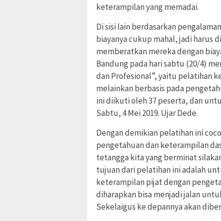
keterampilan yang memadai.
Di sisi lain berdasarkan pengalamann
biayanya cukup mahal, jadi harus d
memberatkan mereka dengan biaya 
Bandung pada hari sabtu (20/4) men
dan Profesional”, yaitu pelatihan k
melainkan berbasis pada pengetahu
ini diikuti oleh 37 peserta, dan un
Sabtu, 4 Mei 2019. Ujar Dede.
Dengan demikian pelatihan ini coc
pengetahuan dan keterampilan dasar 
tetangga kita yang berminat silak
tujuan dari pelatihan ini adalah u
keterampilan pijat dengan pengeta
diharapkan bisa menjadi jalan unt
Sekelaigus ke depannya akan dibentu