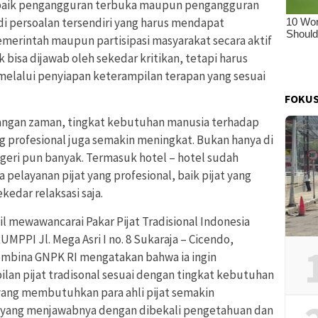
i, baik pengangguran terbuka maupun pengangguran
di persoalan tersendiri yang harus mendapat
emerintah maupun partisipasi masyarakat secara aktif
 bisa dijawab oleh sekedar kritikan, tetapi harus
 melalui penyiapan keterampilan terapan yang sesuai
FOKUS
mbangan zaman, tingkat kebutuhan manusia terhadap
g profesional juga semakin meningkat. Bukan hanya di
negeri pun banyak. Termasuk hotel – hotel sudah
pelayanan pijat yang profesional, baik pijat yang
kedar relaksasi saja.
l mewawancarai Pakar Pijat Tradisional Indonesia
UMPPI Jl. Mega Asri I no. 8 Sukaraja – Cicendo,
embina GNPK RI mengatakan bahwa ia ingin
an pijat tradisonal sesuai dengan tingkat kebutuhan
 yang membutuhkan para ahli pijat semakin
 yang menjawabnya dengan dibekali pengetahuan dan