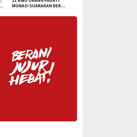
2
11 RIBU ORANG PADATI
MONAS! SUARAKAN BER…