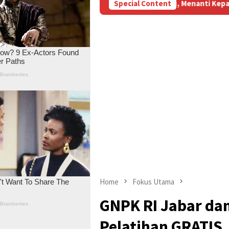
rmantang
“Pilu, Menanti Kepastian Pembayaran yang tak 
Special Content
Home
Fokus Utama
GNPK RI Jabar da
Pelatihan GRATIS, 