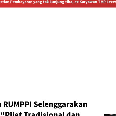
kunjung tiba, ex Karyawan TMP kecewa Berat”
n RUMPPI Selenggarakan
“Pijat Tradisional dan