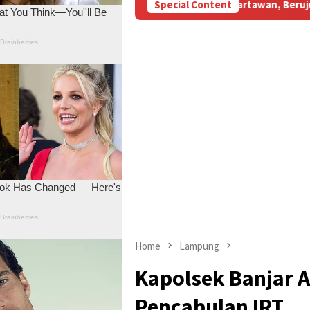
M Subsidi Aniaya Wartawan, Berujung Laporan di Mapolda Jambi
Special Content
Home
Lampung
Kapolsek Banjar 
Pencabulan IRT