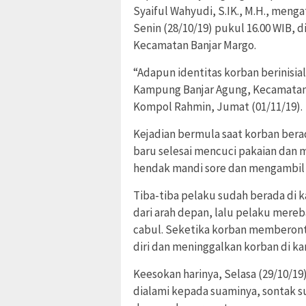
Syaiful Wahyudi, S.IK., M.H., meng
Senin (28/10/19) pukul 16.00 WIB,
Kecamatan Banjar Margo.
“Adapun identitas korban berinisia
Kampung Banjar Agung, Kecamatan 
Kompol Rahmin, Jumat (01/11/19).
Kejadian bermula saat korban berad
baru selesai mencuci pakaian dan 
hendak mandi sore dan mengambil 
Tiba-tiba pelaku sudah berada di
dari arah depan, lalu pelaku mere
cabul. Seketika korban memberonta
diri dan meninggalkan korban di ka
Keesokan harinya, Selasa (29/10/19
dialami kepada suaminya, sontak s