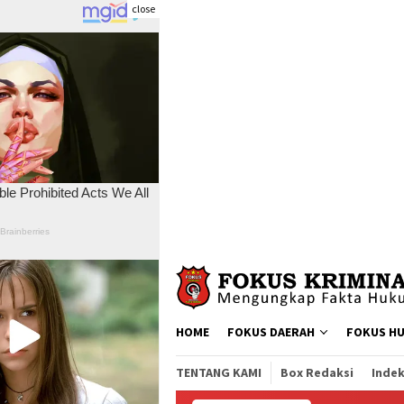
close
Skip
to
content
HOME
FOKUS DAERAH
FOKUS H
TENTANG KAMI
Box Redaksi
Indek