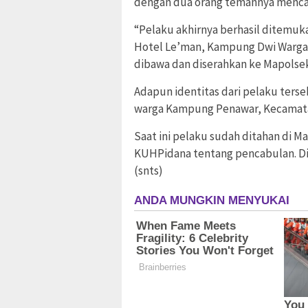
dengan dua orang temannya mencar
“Pelaku akhirnya berhasil ditemuka
Hotel Le’man, Kampung Dwi Warga 
dibawa dan diserahkan ke Mapolse
Adapun identitas dari pelaku terseb
warga Kampung Penawar, Kecamata
Saat ini pelaku sudah ditahan di M
KUHPidana tentang pencabulan. Dia
(snts)