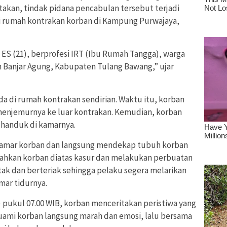
atakan, tindak pidana pencabulan tersebut terjadi
 di rumah kontrakan korban di Kampung Purwajaya,
l ES (21), berprofesi IRT (Ibu Rumah Tangga), warga
Banjar Agung, Kabupaten Tulang Bawang,” ujar
a di rumah kontrakan sendirian. Waktu itu, korban
menjemurnya ke luar kontrakan. Kemudian, korban
handuk di kamarnya.
 kamar korban dan langsung mendekap tubuh korban
bahkan korban diatas kasur dan melakukan perbuatan
k dan berteriak sehingga pelaku segera melarikan
mar tidurnya.
) pukul 07.00 WIB, korban menceritakan peristiwa yang
uami korban langsung marah dan emosi, lalu bersama