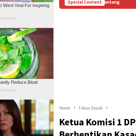
arakat Desa Lermantang
Special Content
“Pilu, Menanti Kepastian Pemba
Home
Fokus Sosok
Ketua Komisi 1 DP
Berhentikan Kasa