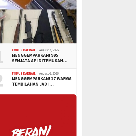
1
FOKUS DAERAH.
August 7, 2026
MENGGEMPARKAN! 995
SENJATA API DITEMUKAN…
2
FOKUS DAERAH.
August 6, 2026
MENGGEMPARKAN! 17 WARGA
TEMBILAHAN JADI …