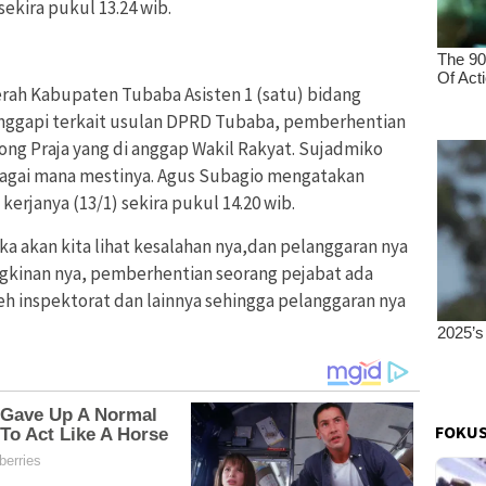
ekira pukul 13.24 wib.
rah Kabupaten Tubaba Asisten 1 (satu) bidang
nggapi terkait usulan DPRD Tubaba, pemberhentian
ong Praja yang di anggap Wakil Rakyat. Sujadmiko
bagai mana mestinya. Agus Subagio mengatakan
erjanya (13/1) sekira pukul 14.20 wib.
a akan kita lihat kesalahan nya,dan pelanggaran nya
gkinan nya, pemberhentian seorang pejabat ada
eh inspektorat dan lainnya sehingga pelanggaran nya
FOKUS