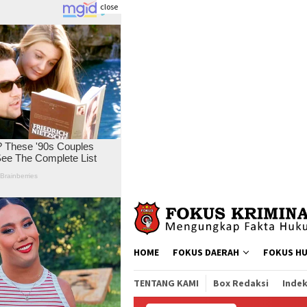
close
Skip
to
content
HOME
FOKUS DAERAH
FOKUS H
TENTANG KAMI
Box Redaksi
Indek