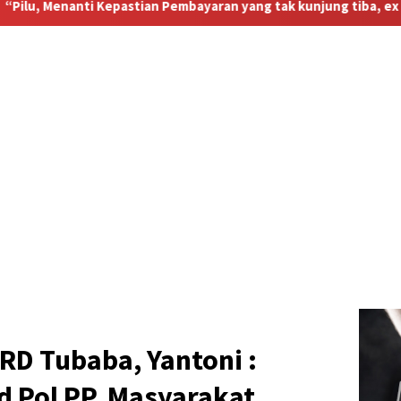
yaran yang tak kunjung tiba, ex Karyawan TMP kecewa Berat”
RD Tubaba, Yantoni :
d Pol PP, Masyarakat