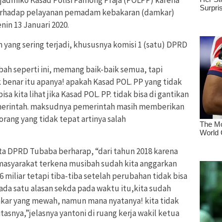
erhadap pelayanan pemadam kebakaran (damkar)
in 13 Januari 2020.
n yang sering terjadi, khususnya komisi 1 (satu) DPRD
sibah seperti ini, memang baik-baik semua, tapi
k benar itu apanya! apakah Kasad POL. PP yang tidak
sa kita lihat jika Kasad POL. PP. tidak bisa di gantikan
pemerintah. maksudnya pemerintah masih memberikan
ang yang tidak tepat artinya salah
erta DPRD Tubaba berharap, “dari tahun 2018 karena
syarakat terkena musibah sudah kita anggarkan
 miliar tetapi tiba-tiba setelah perubahan tidak bisa
,ada satu alasan sekda pada waktu itu,kita sudah
mkar yang mewah, namun mana nyatanya! kita tidak
asnya,”jelasnya yantoni di ruang kerja wakil ketua