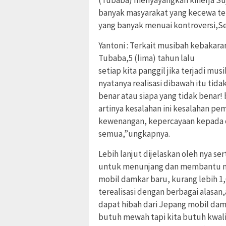
banyak masyarakat yang kecewa t
yang banyak menuai kontroversi,Sen
Yantoni : Terkait musibah kebakara
Tubaba,5 (lima) tahun lalu
setiap kita panggil jika terjadi mu
nyatanya realisasi dibawah itu tida
benar atau siapa yang tidak benar! bi
artinya kesalahan ini kesalahan 
kewenangan, kepercayaan kepada or
semua,”ungkapnya.
Lebih lanjut dijelaskan oleh nya s
untuk menunjang dan membantu ma
mobil damkar baru, kurang lebih 1,6
terealisasi dengan berbagai alasan
dapat hibah dari Jepang mobil da
butuh mewah tapi kita butuh kwalit