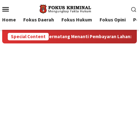
Mobile
Menu
Home
Fokus Daerah
Fokus Hukum
Fokus Opini
Pe
ayaran Lahan: Antara Dugaan Konspirasi dan Bayang-Bayang “Ma
Special Content