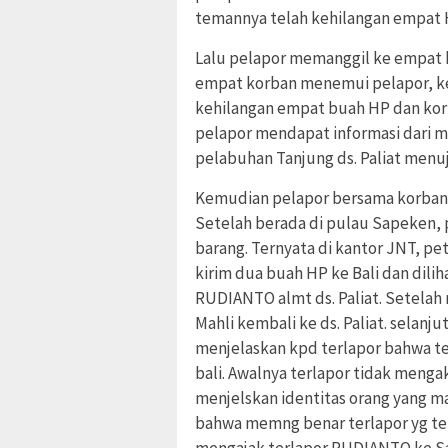
temannya telah kehilangan empat HP
Lalu pelapor memanggil ke empat 
empat korban menemui pelapor, k
kehilangan empat buah HP dan kor
pelapor mendapat informasi dari ma
pelabuhan Tanjung ds. Paliat menu
Kemudian pelapor bersama korban
Setelah berada di pulau Sapeken, 
barang. Ternyata di kantor JNT, p
kirim dua buah HP ke Bali dan dilih
RUDIANTO almt ds. Paliat. Setelah
Mahli kembali ke ds. Paliat. sela
menjelaskan kpd terlapor bahwa ter
bali. Awalnya terlapor tidak meng
menjelskan identitas orang yang 
bahwa memng benar terlapor yg te
mengajak terlapor RUDIANTO ke Sa