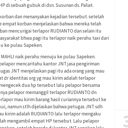
 di sebuah gubuk di dsn. Susunan ds. Paliat.
korban dan menanyakan kejadian tersebut. setelah
e empat korban menjelaskan bahwa mereka telah
ban mencurigai terlapor RUDIANTO dan selain itu
syarakat bhwa pagi itu terlapor naik perahu taxi dari
ju ke pulau Sapeken.
 MAHLI naik perahu menuju ke pulau Sapeken.
pelapor mencaritahu kantor JNT jasa pengiriman
etugas JNT menjelaskan pagi itu ada orang yang mau
at dr identitas org yg mau kirim adalah terlapor
 mengecek dua hp tersebut lalu pelapor bersama
njutnya pelapor memanggil terlapor RUDIANTO dn
lapor mau kirim barang hasil curiannya tersebut ke
akui, namun stlh dijelaskan bahwa petugas JNT sdh
mau kirim adalah RUDIANTO lalu terlapor mengaku
lah mengambil empat HP tersebut. Lalu pelapor
peken, setelah berada di kantor JNT sapeken lalu