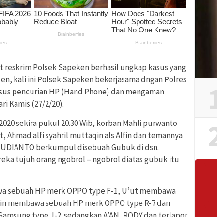
t reskrim Polsek Sapeken berhasil ungkap kasus yang
en, kali ini Polsek Sapeken bekerjasama dngan Polres
sus pencurian HP (Hand Phone) dan mengaman
ri Kamis (27/2/20).
 2020 sekira pukul 20.30 Wib, korban Mahli purwanto
t, Ahmad alfi syahril muttaqin als Alfin dan temannya
 RUDIANTO berkumpul disebuah Gubuk di dsn.
reka tujuh orang ngobrol – ngobrol diatas gubuk itu
awa sebuah HP merk OPPO type F-1, U’ut membawa
lfin membawa sebuah HP merk OPPO type R-7 dan
msung type J-2. sedangkan A’AN, RODY dan terlapor