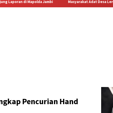
Masyarakat Adat Desa Lermatang Menanti Pembayaran La
ngkap Pencurian Hand