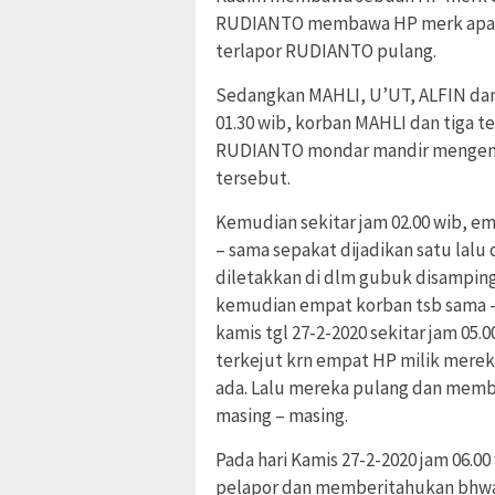
RUDIANTO membawa HP merk apa tid
terlapor RUDIANTO pulang.
Sedangkan MAHLI, U’UT, ALFIN dan
01.30 wib, korban MAHLI dan tiga 
RUDIANTO mondar mandir mengenda
tersebut.
Kemudian sekitar jam 02.00 wib, em
– sama sepakat dijadikan satu lal
diletakkan di dlm gubuk disamping
kemudian empat korban tsb sama – s
kamis tgl 27-2-2020 sekitar jam 05
terkejut krn empat HP milik merek
ada. Lalu mereka pulang dan memb
masing – masing.
Pada hari Kamis 27-2-2020 jam 06.
pelapor dan memberitahukan bhwa