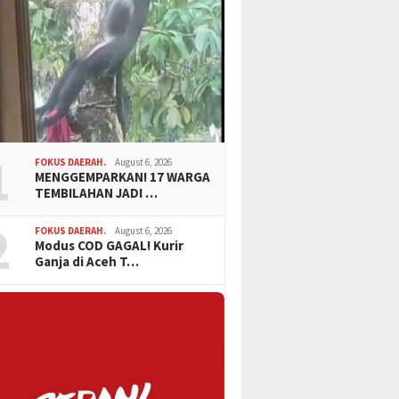
1
FOKUS DAERAH.
August 6, 2026
MENGGEMPARKAN! 17 WARGA
TEMBILAHAN JADI …
2
FOKUS DAERAH.
August 6, 2026
Modus COD GAGAL! Kurir
Ganja di Aceh T…