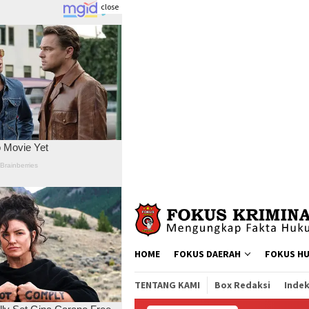
close
Skip
to
content
HOME
FOKUS DAERAH
FOKUS H
TENTANG KAMI
Box Redaksi
Indek