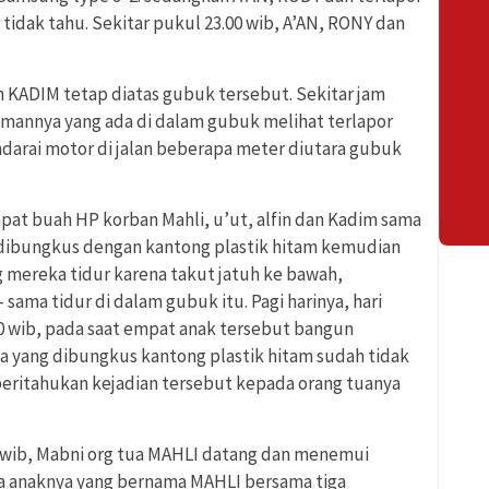
ak tahu. Sekitar pukul 23.00 wib, A’AN, RONY dan
 KADIM tetap diatas gubuk tersebut. Sekitar jam
temannya yang ada di dalam gubuk melihat terlapor
rai motor di jalan beberapa meter diutara gubuk
pat buah HP korban Mahli, u’ut, alfin dan Kadim sama
u dibungkus dengan kantong plastik hitam kemudian
 mereka tidur karena takut jatuh ke bawah,
ama tidur di dalam gubuk itu. Pagi harinya, hari
.00 wib, pada saat empat anak tersebut bangun
a yang dibungkus kantong plastik hitam sudah tidak
eritahukan kejadian tersebut kepada orang tuanya
00 wib, Mabni org tua MAHLI datang dan menemui
 anaknya yang bernama MAHLI bersama tiga