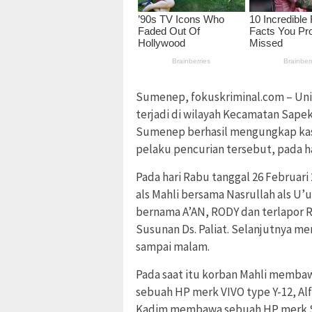
Sumenep, fokuskriminal.com – Uni
terjadi di wilayah Kecamatan Sapek
Sumenep berhasil mengungkap ka
pelaku pencurian tersebut, pada ha
Pada hari Rabu tanggal 26 Februari
als Mahli bersama Nasrullah als U’u
bernama A’AN, RODY dan terlapor
Susunan Ds. Paliat. Selanjutnya me
sampai malam.
Pada saat itu korban Mahli memb
sebuah HP merk VIVO type Y-12, A
Kadim membawa sebuah HP merk Sa