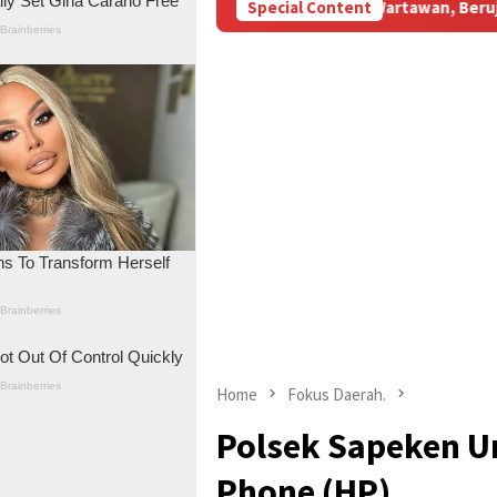
BBM Subsidi Aniaya Wartawan, Berujung Laporan di Mapolda Jambi
Special Content
Home
Fokus Daerah.
Polsek Sapeken U
Phone (HP)