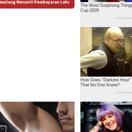
han: Antara Dugaan Konspirasi dan Bayang-Bayang “Makelar Ber