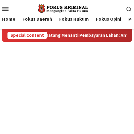
Mobile
Menu
Home
Fokus Daerah
Fokus Hukum
Fokus Opini
Pe
an Lahan: Antara Dugaan Konspirasi dan Bayang-Bayang “Makela
Special Content