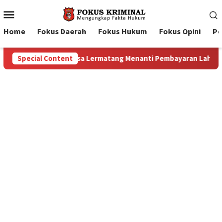
Mobile
Menu
Home
Fokus Daerah
Fokus Hukum
Fokus Opini
Pe
an Lahan: Antara Dugaan Konspirasi dan Bayang-Bayang “Makela
Special Content