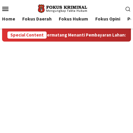
Mobile
Menu
Home
Fokus Daerah
Fokus Hukum
Fokus Opini
Pe
n Lahan: Antara Dugaan Konspirasi dan Bayang-Bayang “Makelar 
Special Content