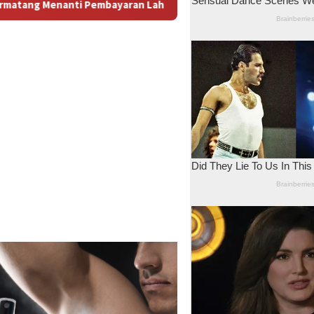
han: Antara Dugaan Konspirasi dan Bayang-Bayang “Makelar Ber