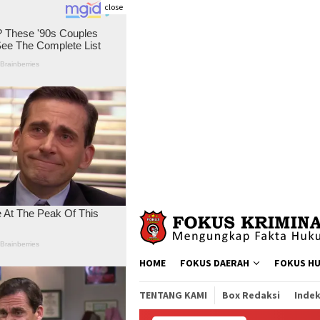
close
Skip
to
content
HOME
FOKUS DAERAH
FOKUS H
TENTANG KAMI
Box Redaksi
Indek