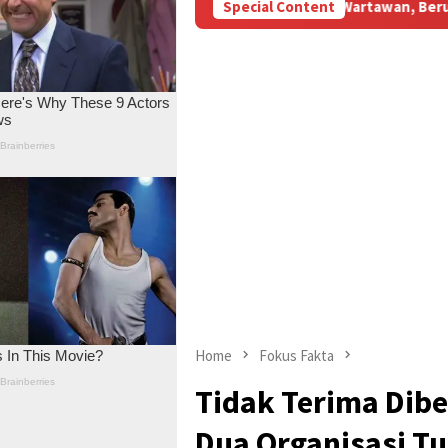
BBM Subsidi Aniaya Wartawan, Berujung Laporan di Mapolda Jambi
Special Content
Home
Fokus Fakta
Tidak Terima Dibe
Dua Organisasi T