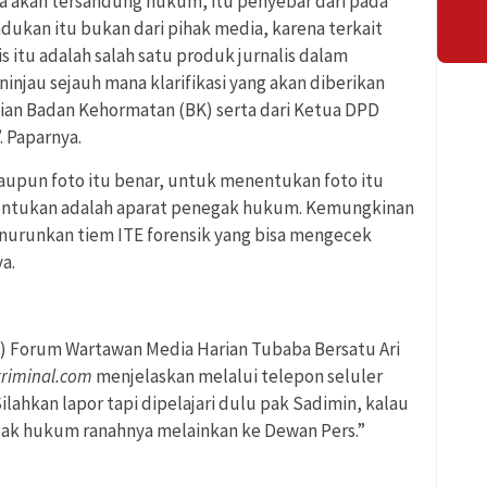
ka akan tersandung hukum, itu penyebar dari pada
adukan itu bukan dari pihak media, karena terkait
s itu adalah salah satu produk jurnalis dalam
eninjau sejauh mana klarifikasi yang akan diberikan
ian Badan Kehormatan (BK) serta dari Ketua DPD
 Paparnya.
laupun foto itu benar, untuk menentukan foto itu
nentukan adalah aparat penegak hukum. Kemungkinan
enurunkan tiem ITE forensik yang bisa mengecek
a.
) Forum Wartawan Media Harian Tubaba Bersatu Ari
kriminal.com
menjelaskan melalui telepon seluler
Silahkan lapor tapi dipelajari dulu pak Sadimin, kalau
ak hukum ranahnya melainkan ke Dewan Pers.”