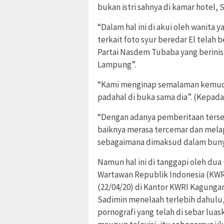
bukan istri sahnya di kamar hotel, S
“Dalam hal ini di akui oleh wanita 
terkait foto syur beredar El tela
Partai Nasdem Tubaba yang berinis
Lampung”.
“Kami menginap semalaman kemudian
padahal di buka sama dia”. (Kepa
“Dengan adanya pemberitaan terse
baiknya merasa tercemar dan melap
sebagaimana dimaksud dalam bunyi 
Namun hal ini di tanggapi oleh dua
Wartawan Republik Indonesia (KW
(22/04/20) di Kantor KWRI Kagung
Sadimin menelaah terlebih dahulu,
pornografi yang telah di sebar lua