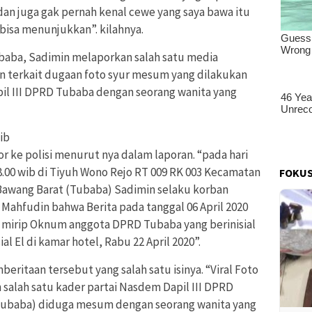
dan juga gak pernah kenal cewe yang saya bawa itu
k bisa menunjukkan”. kilahnya.
aba, Sadimin melaporkan salah satu media
an terkait dugaan foto syur mesum yang dilakukan
pil III DPRD Tubaba dengan seorang wanita yang
ib
 ke polisi menurut nya dalam laporan. “pada hari
08.00 wib di Tiyuh Wono Rejo RT 009 RK 003 Kecamatan
FOKUS
awang Barat (Tubaba) Sadimin selaku korban
ahfudin bahwa Berita pada tanggal 06 April 2020
ur mirip Oknum anggota DPRD Tubaba yang berinisial
l El di kamar hotel, Rabu 22 April 2020”.
ritaan tersebut yang salah satu isinya. “Viral Foto
salah satu kader partai Nasdem Dapil III DPRD
Tubaba) diduga mesum dengan seorang wanita yang