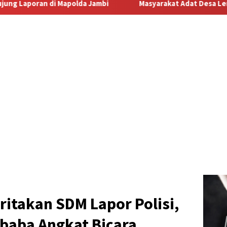
Masyarakat Adat Desa Lermatang Menanti Pembayaran La
ritakan SDM Lapor Polisi,
ubaba Angkat Bicara