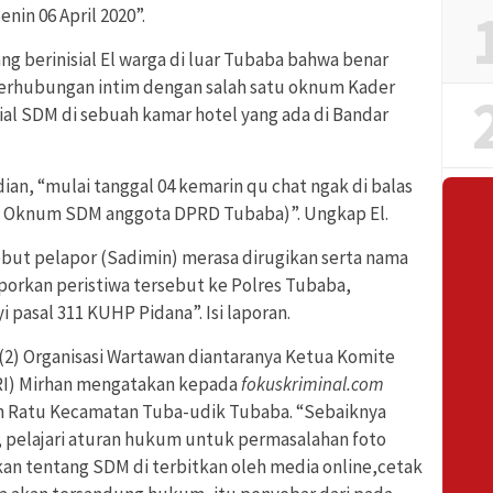
enin 06 April 2020”.
yang berinisial El warga di luar Tubaba bahwa benar
h berhubungan intim dengan salah satu oknum Kader
ial SDM di sebuah kamar hotel yang ada di Bandar
, “mulai tanggal 04 kemarin qu chat ngak di balas
da Oknum SDM anggota DPRD Tubaba)”. Ungkap El.
but pelapor (Sadimin) merasa dirugikan serta nama
orkan peristiwa tersebut ke Polres Tubaba,
pasal 311 KUHP Pidana”. Isi laporan.
 (2) Organisasi Wartawan diantaranya Ketua Komite
RI) Mirhan mengatakan kepada
fokuskriminal.com
an Ratu Kecamatan Tuba-udik Tubaba. “Sebaiknya
 pelajari aturan hukum untuk permasalahan foto
skan tentang SDM di terbitkan oleh media online,cetak