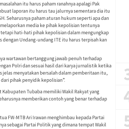
asalahan itu harus paham ranahnya apalagi Pak
uat laporan itu harus tau jalurnya sementara dia itu
 SH. Seharusnya paham aturan hukum seperti apa dan
 melaporkan media ke pihak kepolisian tentunya
 tetapi hati-hati pihak kepolisian dalam mengungkap
lis dengan Undang-undang ITE itu harus terpisah kan
unya wartawan bertanggung jawab penuh terhadap
gan Polri dan sesuai hasil dari karya jurnalistik ketika
 jelas menyatakan bersalah dalam pemberitaan itu,
dari pihak penyidik kepolisian”.
at Kabupaten Tubaba memiliki Wakil Rakyat yang
 seharusnya memberikan contoh yang benar terhadap
tua FW-MTB Ari Irawan menghimbau kepada Partai
ya sebagai Partai Politik yang dimana tempat Wakil