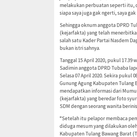
melakukan perbuatan seperti itu, 
siapa saya juga gak ngerti, saya ga
Sehingga oknum anggota DPRD Tub
(kejarfakta) yang telah menerbitk
salah satu Kader Partai Nasdem Da
bukan istri sahnya.
Tanggal 15 April 2020, pukul 17.39 w
Sadimin anggota DPRD Tubaba lapor
Selasa 07 April 2020. Sekira pukul 
Gunung Agung Kabupaten Tulang B
mendapatkan informasi dari Mumu M
(kejarfakta) yang beredar foto sy
SDM dengan seorang wanita berinisia
“Setelah itu pelapor membaca pembe
diduga mesum yang dilakukan oleh 
Kabupaten Tulang Bawang Barat (