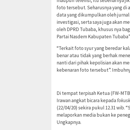
maupun televisi, itu sebenarnya ji
foto tersebut. Seharusnya yang di 
data yang dikumpulkan oleh jurnali
investigasi, serta saya juga akan m
oleh DPRD Tubaba, khusus nya bag
Partai Nasdem Kabupaten Tubaba”.
“Terkait foto syur yang beredar ka
benar atau tidak yang berhak me
nanti dari pihak kepolisian akan m
kebenaran foto tersebut”. Imbuhny
Di tempat terpisah Ketua (FW-MTB
Irawan angkat bicara kepada
fokus
(22/04/20) sekira pukul 12.31 wib. “
melaporkan media bukan ke peneg
Ungkapnya.