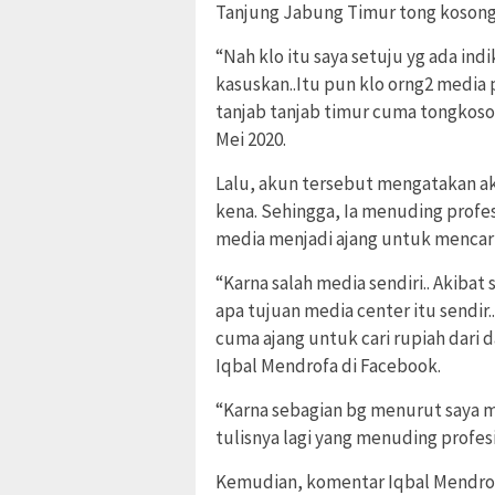
Tanjung Jabung Timur tong kosong 
“Nah klo itu saya setuju yg ada in
kasuskan..Itu pun klo orng2 media 
tanjab tanjab timur cuma tongkoson
Mei 2020.
Lalu, akun tersebut mengatakan ak
kena. Sehingga, Ia menuding prof
media menjadi ajang untuk mencar
“Karna salah media sendiri.. Akibat
apa tujuan media center itu sendir.
cuma ajang untuk cari rupiah dari
Iqbal Mendrofa di Facebook.
“Karna sebagian bg menurut saya m
tulisnya lagi yang menuding profes
Kemudian, komentar Iqbal Mendrofa 