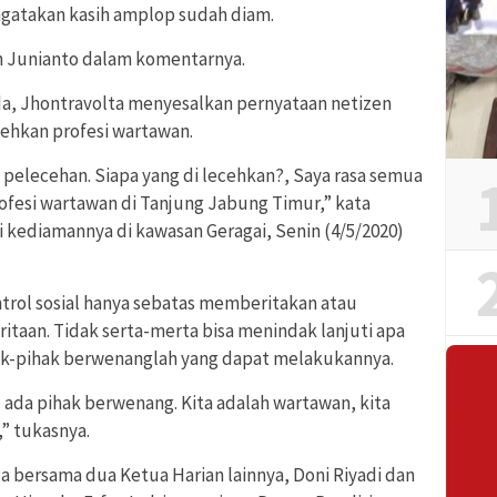
atakan kasih amplop sudah diam.
n Junianto dalam komentarnya.
da, Jhontravolta menyesalkan pernyataan netizen
cehkan profesi wartawan.
n pelecehan. Siapa yang di lecehkan?, Saya rasa semua
fesi wartawan di Tanjung Jabung Timur,” kata
 kediamannya di kawasan Geragai, Senin (4/5/2020)
rol sosial hanya sebatas memberitakan atau
taan. Tidak serta-merta bisa menindak lanjuti apa
hak-pihak berwenanglah yang dapat melakukannya.
u ada pihak berwenang. Kita adalah wartawan, kita
” tukasnya.
 Ia bersama dua Ketua Harian lainnya, Doni Riyadi dan