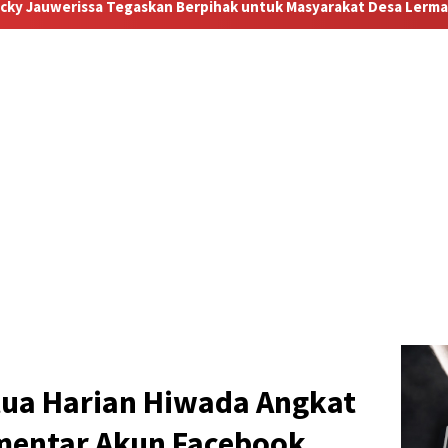
hak untuk Masyarakat Desa Lermantang
“Pilu, Menanti K
tua Harian Hiwada Angkat
omentar Akun Facebook