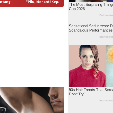
epastian Pembayaran yang tak kunjung tiba, ex Karyawan TMP ke