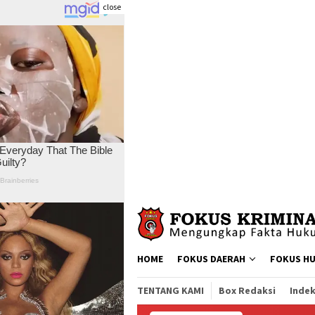
close
Skip
to
content
HOME
FOKUS DAERAH
FOKUS H
TENTANG KAMI
Box Redaksi
Indek