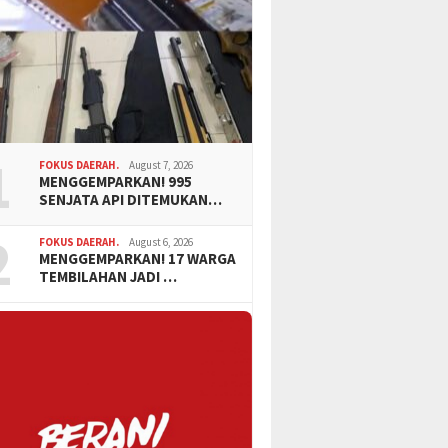
1
FOKUS DAERAH.
August 7, 2026
MENGGEMPARKAN! 995
SENJATA API DITEMUKAN…
2
FOKUS DAERAH.
August 6, 2026
MENGGEMPARKAN! 17 WARGA
TEMBILAHAN JADI …