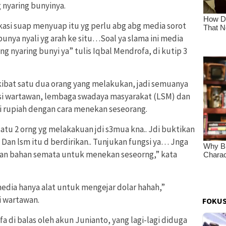
nyaring bunyinya.
dikasi suap menyuap itu yg perlu abg abg media sorot
punya nyali yg arah ke situ…Soal ya slama ini media
g nyaring bunyi ya” tulis Iqbal Mendrofa, di kutip 3
ibat satu dua orang yang melakukan, jadi semuanya
esi wartawan, lembaga swadaya masyarakat (LSM) dan
i rupiah dengan cara menekan seseorang.
 satu 2 orng yg melakakuan jdi s3mua kna.. Jdi buktikan
. Dan lsm itu d berdirikan.. Tunjukan fungsi ya… Jnga
 dan bahan semata untuk menekan seseorng,” kata
edia hanya alat untuk mengejar dolar hahah,”
i wartawan.
FOKUS
di balas oleh akun Junianto, yang lagi-lagi diduga