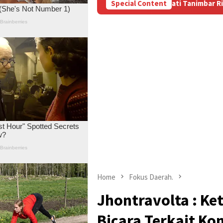
asela
Bupati Tanimbar Ricky Jauwerissa Tegaskan Berpi
Special Content
Home
Fokus Daerah.
Jhontravolta : Ke
Bicara Terkait K