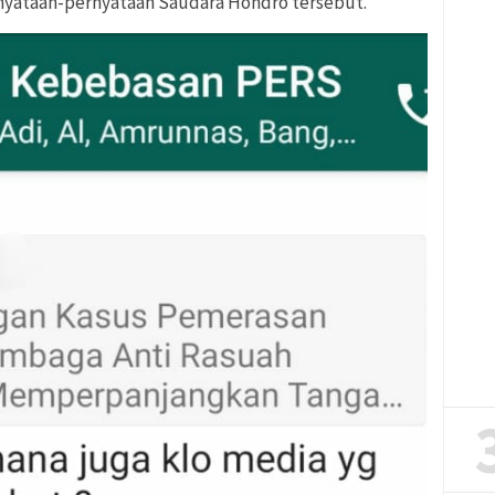
nyataan-pernyataan Saudara Hondro tersebut.