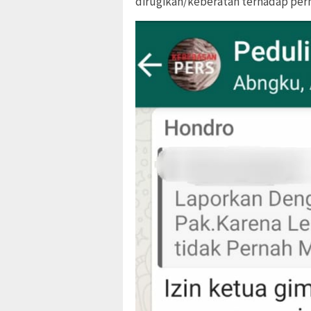
dirugikan/keberatan terhadap per