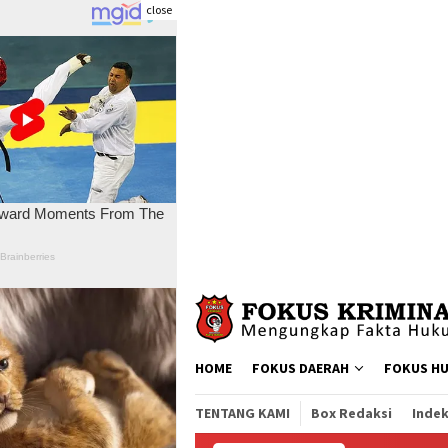
close
Skip
to
content
HOME
FOKUS DAERAH
FOKUS H
TENTANG KAMI
Box Redaksi
Indek