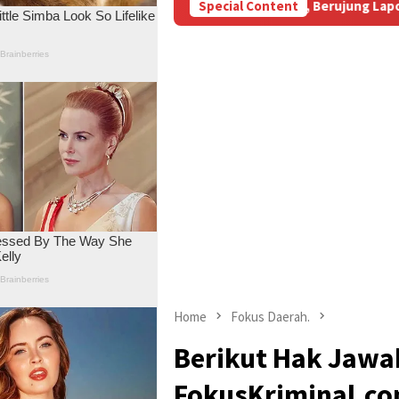
M Subsidi Aniaya Wartawan, Berujung Laporan di Mapolda Jambi
Special Content
Home
Fokus Daerah.
Berikut Hak Jawab
FokusKriminal.co