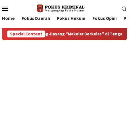
Mobile
Menu
Home
Fokus Daerah
Fokus Hukum
Fokus Opini
Pe
i Tengah Proyek Blok Masela
Special Content
Bupati Tanimbar Ricky Jau