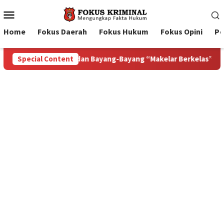
Mobile
Menu
Home
Fokus Daerah
Fokus Hukum
Fokus Opini
Pe
r Berkelas” di Tengah Proyek Blok Masela
Special Content
Bupati Tanim