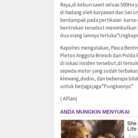
Raya,di kebun sawit seluas 500Ha y
di hadang oleh karyawan dan Secur
berdampak pada pertikaian karna w
bentrokan tersebut menimbulkan k
dua orang lainnya terluka”Ungkap
Kapolres mengatakan, Pasca Bentro
Pleton Anggota Brimob dari Polda 
di lokasi insiden tersebut,di temu
sepeda motor yang sudah terbakar,s
klewang,dodos, dan beberapa bilah
untuk berjaga jaga”Pungkasnya”
( Alfian)