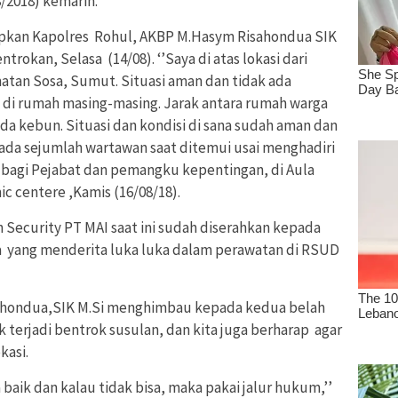
/2018) kemarin.
apkan Kapolres Rohul, AKBP M.Hasym Risahondua SIK
trokan, Selasa (14/08). ‘’Saya di atas lokasi dari
tan Sosa, Sumut. Situasi aman dan tidak ada
 di rumah masing-masing. Jarak antara rumah warga
ada kebun. Situasi dan kondisi di sana sudah aman dan
pada sejumlah wartawan saat ditemui usai menghadiri
si bagi Pejabat dan pemangku kepentingan, di Aula
ic centere ,Kamis (16/08/18).
Security PT MAI saat ini sudah diserahkan kepada
 yang menderita luka luka dalam perawatan di RSUD
ahondua,SIK M.Si menghimbau kepada kedua belah
k terjadi bentrok susulan, dan kita juga berharap agar
kasi.
a baik dan kalau tidak bisa, maka pakai jalur hukum,’’