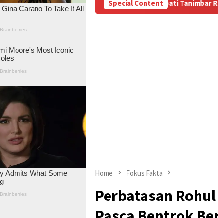
 Masela
Bupati Tanimbar Ricky Jauwerissa Tegaskan Ber
Special Content
Home
Fokus Fakta
Perbatasan Rohul
Pasca Bentrok Be