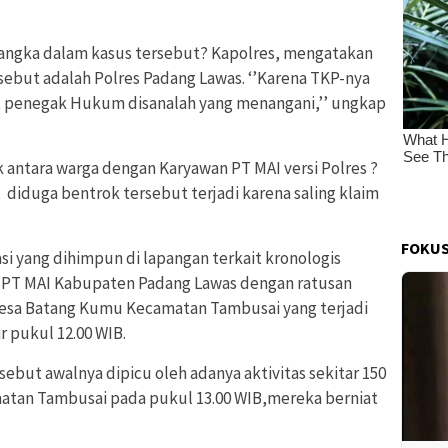
sangka dalam kasus tersebut? Kapolres, mengatakan
ebut adalah Polres Padang Lawas. ‘’Karena TKP-nya
at penegak Hukum disanalah yang menangani,’’ ungkap
 antara warga dengan Karyawan PT MAI versi Polres ?
diduga bentrok tersebut terjadi karena saling klaim
FOKUS
 yang dihimpun di lapangan terkait kronologis
m PT MAI Kabupaten Padang Lawas dengan ratusan
esa Batang Kumu Kecamatan Tambusai yang terjadi
r pukul 12.00 WIB.
ebut awalnya dipicu oleh adanya aktivitas sekitar 150
matan Tambusai pada pukul 13.00 WIB,mereka berniat