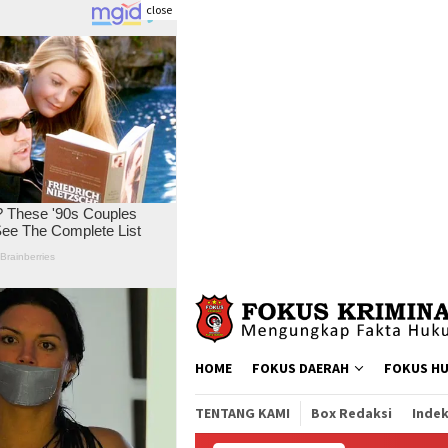
close
Skip
to
content
HOME
FOKUS DAERAH
FOKUS H
TENTANG KAMI
Box Redaksi
Indek