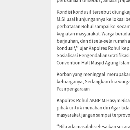
perusahaan tersebut, Selasa (14/08
Kondisi kondusif tersebut diungk
M.SI usai kunjungannya ke lokasi ben
perbatasan Rohul sampai ke Kecama
kegiatan masyarakat. Warga berada
berjauhan, dan di sela-sela rumah 
kondusif,’’ ujar Kapolres Rohul ke
Sosialisasi Pengendalian Gratifika
Convention Hall Masjid Agung Islam
Korban yang meninggal merupakan 
keluarganya, Sedangkan dua warga
Pasirpengaraian.
Kapolres Rohul AKBP M.Hasym Ris
pihak untuk menahan diri Agar tida
masyarakat jangan sampai terprovo
‎‘’Bila ada masalah selesaikan secar